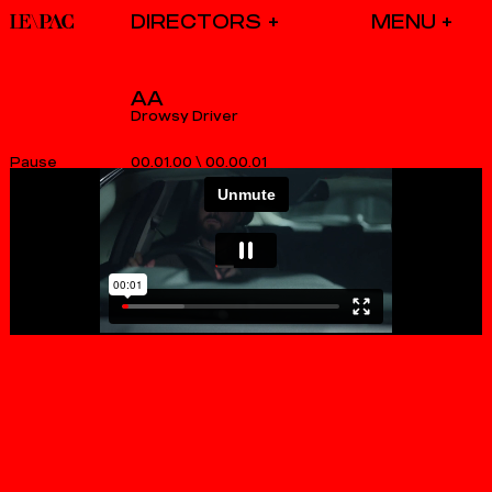
DIRECTORS
AA
Drowsy Driver
00.01.00
\
00.00.02