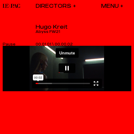
DIRECTORS
Hugo Kreit
Abyss FW21
00.01.01
\
00.00.03