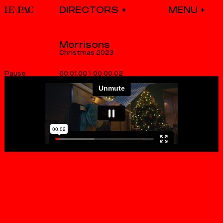
DIRECTORS
Morrisons
Christmas 2023
00.01.00
\
00.00.02