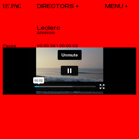
DIRECTORS
Leclerc
Ahhhhhh
00.00.39
\
00.00.03